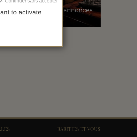
/raritiesannonces
ant to activate
ALES
RARITIES ET VOUS