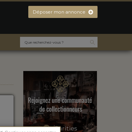
Déposer mon annonce
/Rarities